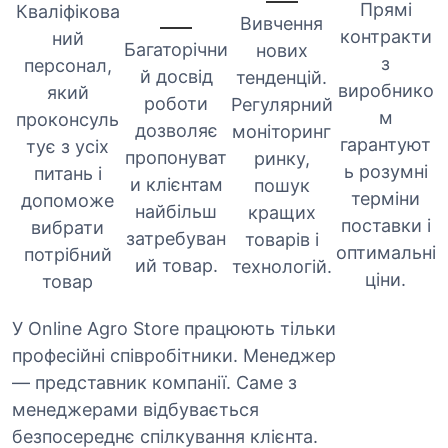
Прямі
Кваліфікова
Вивчення
контракти
ний
Багаторічни
нових
з
персонал,
й досвід
тенденцій.
виробнико
який
роботи
Регулярний
м
проконсуль
дозволяє
моніторинг
гарантуют
тує з усіх
пропонуват
ринку,
ь розумні
питань і
и клієнтам
пошук
терміни
допоможе
найбільш
кращих
поставки і
вибрати
затребуван
товарів і
оптимальні
потрібний
ий товар.
технологій.
ціни.
товар
У Online Agro Store працюють тільки
професійні співробітники. Менеджер
— представник компанії. Саме з
менеджерами відбувається
безпосереднє спілкування клієнта.