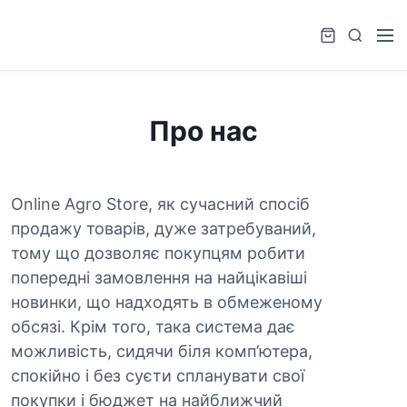
S
k
M
S
i
e
e
p
n
a
t
u
r
o
Про нас
c
c
h
o
n
Online Agro Store, як сучасний спосіб
t
e
продажу товарів, дуже затребуваний,
n
тому що дозволяє покупцям робити
t
попередні замовлення на найцікавіші
новинки, що надходять в обмеженому
обсязі. Крім того, така система дає
можливість, сидячи біля комп’ютера,
спокійно і без суєти спланувати свої
покупки і бюджет на найближчий