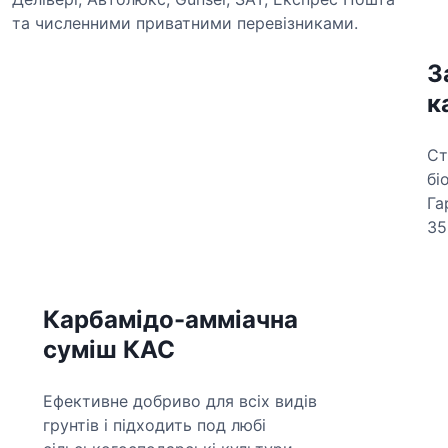
та численними приватними перевізниками.
З
к
Ст
бі
Га
3
Карбамідо-амміачна
суміш КАС
Ефективне добриво для всіх видів
грунтів і підходить под любі