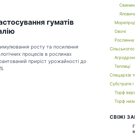
Свинин
Ялович
астосування гуматів
Морепрод
алію
Овочі
Рослинна 
имулювання росту та посилення
Сільськогос
ологічних процесів в рослинах
Агродрон
рантований приріст урожайності до
Теплиці
5%
Спецархів т
Субстрати і
Детальніше
Торф вер
Торф низ
СВІЖІ З
Г
в