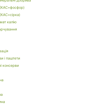
інеральні добрива
(КАС+фосфор)
(КАС+сірка)
мат калію
арчування
вація
и і паштети
ні консерви
на
а
на
ина