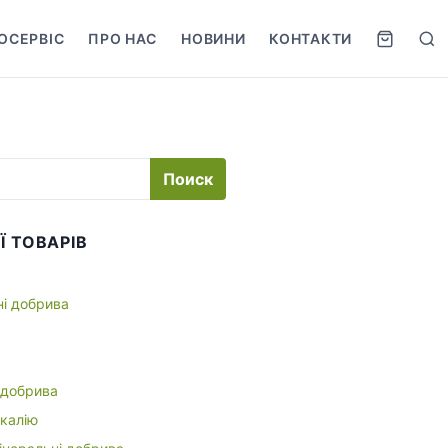
ОСЕРВІС
ПРО НАС
НОВИНИ
КОНТАКТИ
S
e
a
r
c
h
Ї ТОВАРІВ
ні добрива
 добрива
 калію