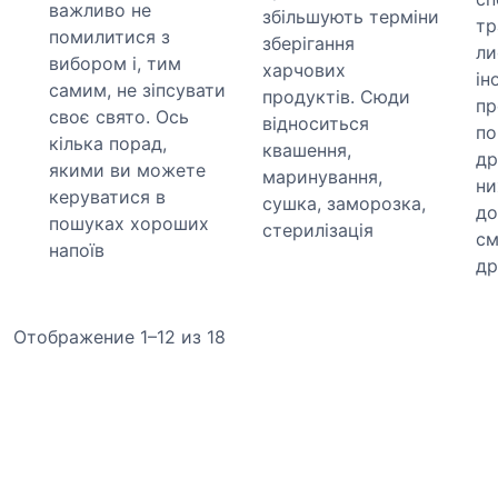
важливо не
збільшують терміни
тр
помилитися з
зберігання
ли
вибором і, тим
харчових
ін
самим, не зіпсувати
продуктів. Сюди
пр
своє свято. Ось
відноситься
по
кілька порад,
квашення,
др
якими ви можете
маринування,
ни
керуватися в
сушка, заморозка,
до
пошуках хороших
стерилізація
см
напоїв
др
Отображение 1–12 из 18