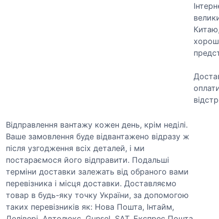
Інтер
велик
Китаю
хороші
предс
Достав
оплати
відстр
Відправлення вантажу кожен день, крім неділі.
Ваше замовлення буде відвантажено відразу ж
після узгодження всіх деталей, і ми
постараємося його відправити. Подальші
терміни доставки залежать від обраного вами
перевізника і місця доставки. Доставляємо
товар в будь-яку точку України, за допомогою
таких перевізників як: Нова Пошта, Інтайм,
Делівері, Автолюкс, Gunsel, SАТ, Експрес Пошта