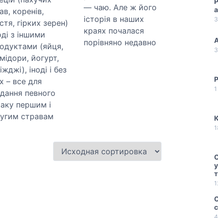
Р
— чаю. Але ж його
а
ав, коренів,
історія в наших
3
стя, гірких зерен)
краях почалася
оді з іншими
А
порівняно недавно
одуктами (яйця,
3
мідори, йогурт,
іжджі), іноді і без
Р
х – все для
1
дання певного
аку першим і
угим стравам
К
1
С
у
1
С
с
4