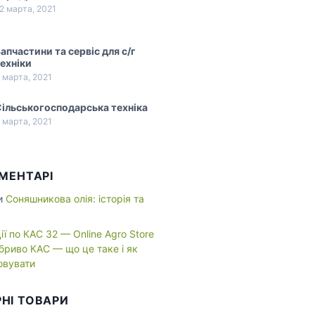
2 марта, 2021
апчастини та сервіс для с/г
ехніки
 марта, 2021
ільськогосподарська техніка
 марта, 2021
ОМЕНТАРІ
и
Соняшникова олія: історія та
ї по КАС 32 — Online Agro Store
бриво КАС — що це таке і як
овувати
НІ ТОВАРИ