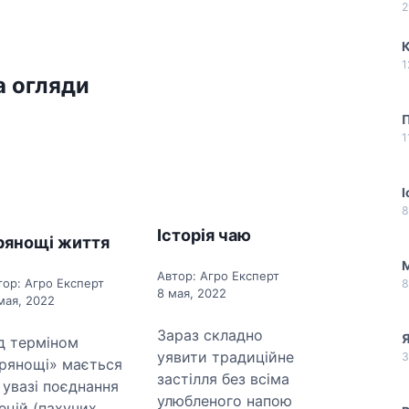
2
1
а огляди
1
І
8
Історія чаю
рянощі життя
М
Автор: Агро Експерт
тор: Агро Експерт
8
8 мая, 2022
мая, 2022
Зараз складно
Я
д терміном
уявити традиційне
3
рянощі» мається
застілля без всіма
 увазі поєднання
улюбленого напою
ецій (пахучих