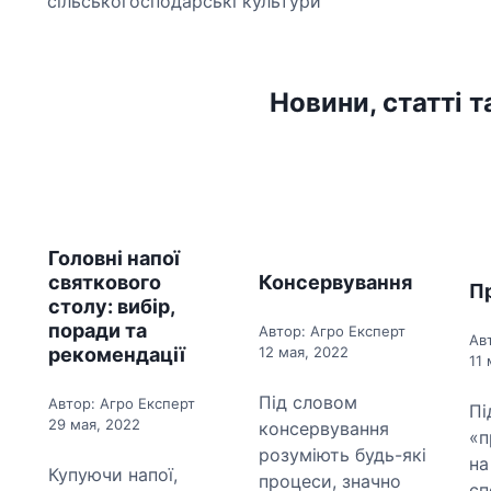
сільськогосподарські культури
Детальніше
Новини, статті т
Головні напої
святкового
Консервування
П
столу: вибір,
поради та
Автор: Агро Експерт
Ав
рекомендації
12 мая, 2022
11 
Під словом
Автор: Агро Експерт
Пі
29 мая, 2022
консервування
«п
розуміють будь-які
на
Купуючи напої,
процеси, значно
сп