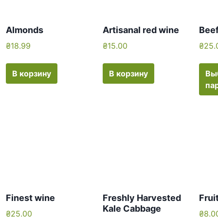
Almonds
Artisanal red wine
Bee
₴
18.99
₴
15.00
₴
25.
В корзину
В корзину
Вы
па
Finest wine
Freshly Harvested
Frui
Kale Cabbage
₴
25.00
₴
8.0