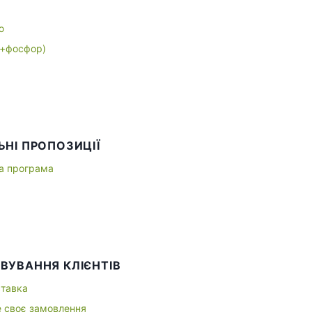
ю
+фосфор)
ЬНІ ПРОПОЗИЦІЇ
а програма
ВУВАННЯ КЛІЄНТІВ
ставка
е своє замовлення