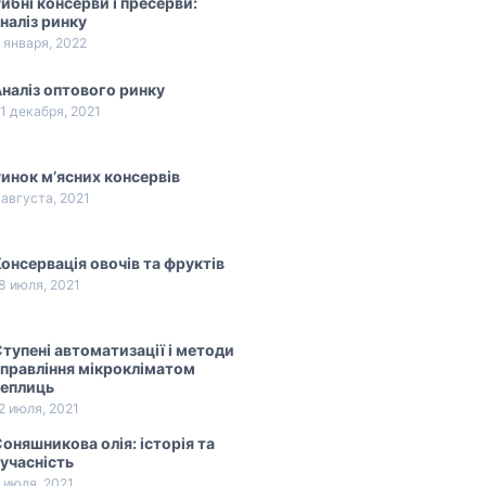
ибні консерви і пресерви:
наліз ринку
 января, 2022
наліз оптового ринку
1 декабря, 2021
инок м’ясних консервів
 августа, 2021
онсервація овочів та фруктів
8 июля, 2021
тупені автоматизації і методи
правління мікрокліматом
теплиць
2 июля, 2021
оняшникова олія: історія та
учасність
 июля, 2021