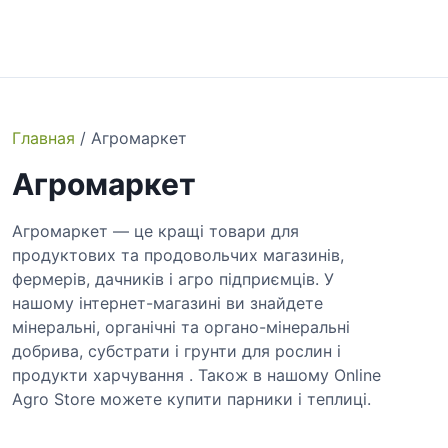
S
k
i
p
t
o
Главная
/ Агромаркет
c
Агромаркет
o
n
t
Агромаркет — це кращі товари для
e
продуктових та продовольчих магазинів,
n
фермерів, дачників і агро підприємців. У
t
нашому інтернет-магазині ви знайдете
мінеральні, органічні та органо-мінеральні
добрива, субстрати і грунти для рослин і
продукти харчування . Також в нашому Online
Agro Store можете купити парники і теплиці.