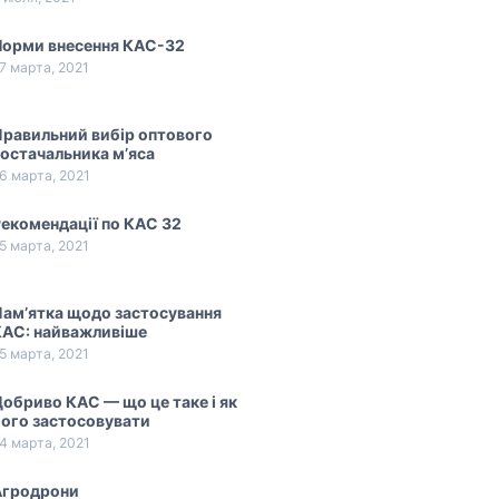
Норми внесення КАС-32
7 марта, 2021
равильний вибір оптового
остачальника м’яса
6 марта, 2021
екомендації по КАС 32
5 марта, 2021
ам’ятка щодо застосування
КАС: найважливіше
5 марта, 2021
обриво КАС — що це таке і як
ого застосовувати
4 марта, 2021
Агродрони