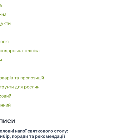
а
ина
укти
олія
подарська техніка
и
оварів та пропозицій
 грунти для рослин
ховий
инний
АПИСИ
оловні напої святкового столу:
ибір, поради та рекомендації