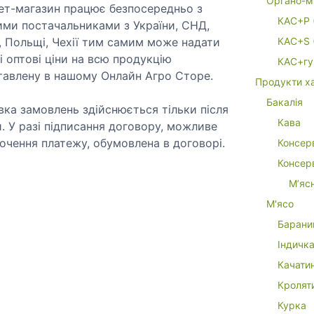
Органо-м
нет-магазин працює безпосередньо з
КАС+P 
ими постачальниками з України, СНД,
, Польщі, Чехії тим самим може надати
КАС+S 
 оптові ціни на всю продукцію
КАС+гу
тавлену в нашому Онлайн Агро Сторе.
Продукти х
Бакалія
ка замовлень здійснюється тільки після
Кава
. У разі підписання договору, можливе
очення платежу, обумовлена в договорі.
Консер
Консерв
М’яс
М'ясо
Барани
Індичк
Качати
Кролят
Курка