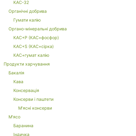
КАС-32
Органічні добрива
Гумати калію
Органо-мінеральні добрива
КАС+P (КАС+фосфор)
КАС+S (КАС+сірка)
КАС+гумат калію
Продукти харчування
Бакалія
Кава
Консервація
Консерви і паштети
М’ясні консерви
М'ясо
Баранина
Індичка