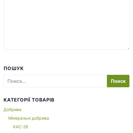
ПОШУК
Н
а
й
т
КАТЕГОРІЇ ТОВАРІВ
и
:
Добрива
Мінеральні добрива
КАС-28