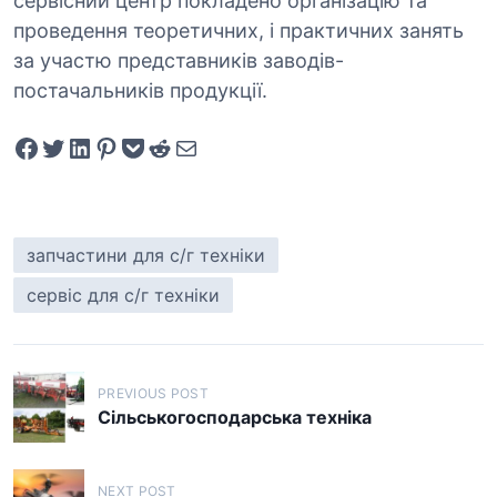
сервісний центр покладено організацію та
проведення теоретичних, і практичних занять
за участю представників заводів-
постачальників продукції.
Share on Facebook
Tweet on Twitter
Share on LinkedIn
Pin on Pinterest
Save to pocket
Share on Reddit
Share via Email
запчастини для с/г техніки
сервіс для с/г техніки
Н
PREVIOUS POST
а
Сільськогосподарська техніка
в
и
NEXT POST