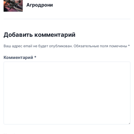
г
Агродрони
а
ц
и
Добавить комментарий
я
Ваш адрес email не будет опубликован.
Обязательные поля помечены
*
п
Комментарий
*
о
з
а
п
и
с
я
м