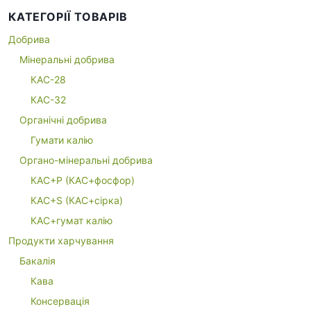
т
КАТЕГОРІЇ ТОВАРІВ
и
:
Добрива
Мінеральні добрива
КАС-28
КАС-32
Органічні добрива
Гумати калію
Органо-мінеральні добрива
КАС+P (КАС+фосфор)
КАС+S (КАС+сірка)
КАС+гумат калію
Продукти харчування
Бакалія
Кава
Консервація