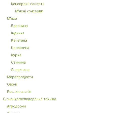
Консерви і паштети
М’ясні консерви
М'ясо
Баранина
Індичка
Качатина
Кролятина
Курка
Свинина
Яловичина
Морепродукти
Овочі
Рослинна олія
Сільськогосподарська техніка
Агродрони