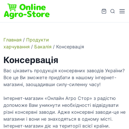
S
k
M
S
i
e
e
p
n
a
t
u
r
o
c
Главная
/
Продукти
c
h
харчування
/
Бакалія
/ Консервація
o
Консервація
n
t
Вас цікавить продукція консервних заводів України?
e
Все це Ви зможете придбати в нашому інтернет-
n
магазині, заощадивши силу-силенну часу!
t
Інтернет-магазин «Онлайн Агро Стор» з радістю
допоможе Вам уникнути необхідності відвідувати
різні консервні заводи. Адже консервні заводи-це не
магазини і вони не знаходяться в одному місті.
Інтернет-магазин діє на території всієї країни.