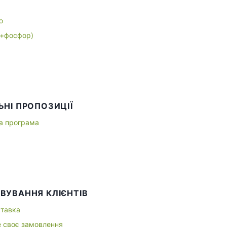
ю
+фосфор)
ЬНІ ПРОПОЗИЦІЇ
а програма
ВУВАННЯ КЛІЄНТІВ
ставка
е своє замовлення