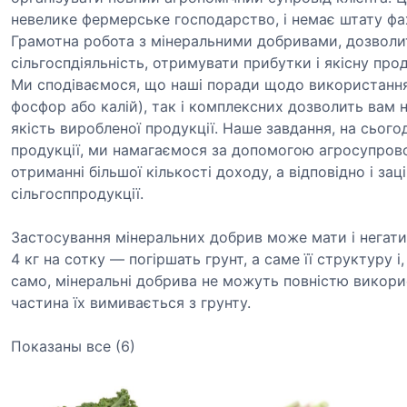
невелике фермерське господарство, і немає штату фах
Грамотна робота з мінеральними добривами, дозволит
сільгоспдіяльність, отримувати прибутки і якісну про
Ми сподіваємося, що наші поради щодо використання,
фосфор або калій), так і комплексних дозволить вам 
якість виробленої продукції. Наше завдання, на сього
продукції, ми намагаємося за допомогою агросупров
отриманні більшої кількості доходу, а відповідно і за
сільгосппродукції.
Застосування мінеральних добрив може мати і негати
4 кг на сотку — погіршать грунт, а саме її структуру 
само, мінеральні добрива не можуть повністю викор
частина їх вимивається з грунту.
Показаны все (6)