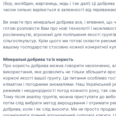
(бор, молібден, марганець, мідь і так далі) Ці добри
часом сильно варіюється в залежності від переважаю
Ви знаєте про мінеральні добрива все, і впевнені, що 
готові розповісти Вам про нові технології і можливос
рослинництві, агрономії для поліпшення якості грунті
сільгоспкультур. Крім цього ми готові скласти реком
вашому господарстві стосовно кожної конкретної кул
Мінеральні добрива та їх користь
Про користь добрива можна говорити нескінченно, ал
використання, яке дозволить не тільки збільшити вро
корисні якості вашої грунту. Це питання особливо го
кліматом і погодними аномаліями. Наш Український ре
режимів і неоднорідності погод кожного року, так са
Тому після аналізу грунтів, можна приступати до виб
потім слід вибрати метод вирощування і отримати рек
добрива, коли і як слід вносити. Ми не просто прода
організувати повний агрономічний супровід клієнта. 