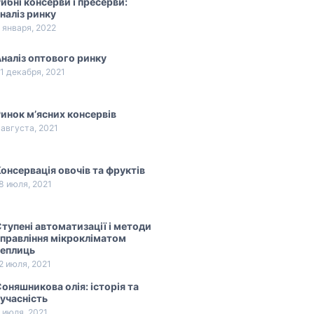
ибні консерви і пресерви:
наліз ринку
 января, 2022
наліз оптового ринку
1 декабря, 2021
инок м’ясних консервів
 августа, 2021
онсервація овочів та фруктів
8 июля, 2021
тупені автоматизації і методи
правління мікрокліматом
теплиць
2 июля, 2021
оняшникова олія: історія та
учасність
 июля, 2021