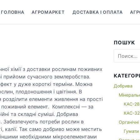
ГОЛОВНА
АГРОМАРКЕТ
ДОСТАВКА І ОПЛАТА
АГР
р
а
з
в
ПОШУК
е
р
Н
а
н
й
у
чної хімії з доставки рослинам поживних
т
т
КАТЕГОРІ
ві прийоми сучасного землеробства.
и
ь
фект у дуже короткі терміни. Можна
:
Добрива
п
слин, плодоношення і цвітіння. В
Мінераль
о
я розділити елементи живлення на прості
КАС-28
д
н поживний елемент. Комплексні — за
м
КАС-32
йні та складні суміші. Добрива
е
. Забезпечують потреби рослин в
Органічні
н
і, калії. Так само добриво може местить
Гумати
ю
 з іншими необхідними мікроелементами