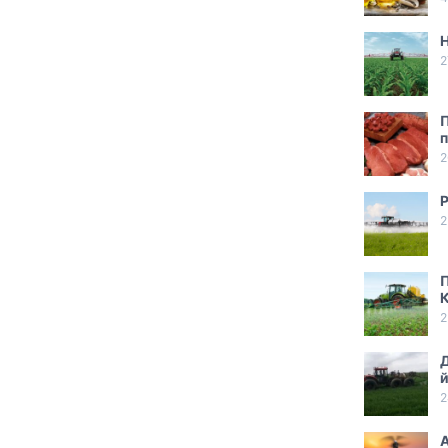
2
П
п
2
Р
2
П
2
Д
й
2