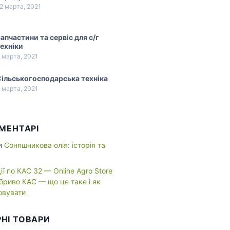
2 марта, 2021
апчастини та сервіс для с/г
ехніки
 марта, 2021
ільськогосподарська техніка
 марта, 2021
ОМЕНТАРІ
и
Соняшникова олія: історія та
ї по КАС 32 — Online Agro Store
бриво КАС — що це таке і як
овувати
НІ ТОВАРИ