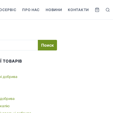
ОСЕРВІС
ПРО НАС
НОВИНИ
КОНТАКТИ
S
e
a
r
c
h
Ї ТОВАРІВ
ні добрива
 добрива
 калію