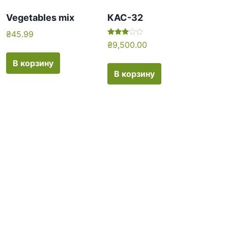
Vegetables mix
КАС-32
₴
45.99
Оценка
₴
9,500.00
5.00
из 5
В корзину
В корзину