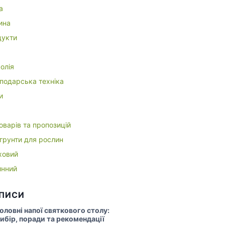
а
ина
укти
олія
подарська техніка
и
оварів та пропозицій
 грунти для рослин
ховий
инний
АПИСИ
оловні напої святкового столу:
ибір, поради та рекомендації