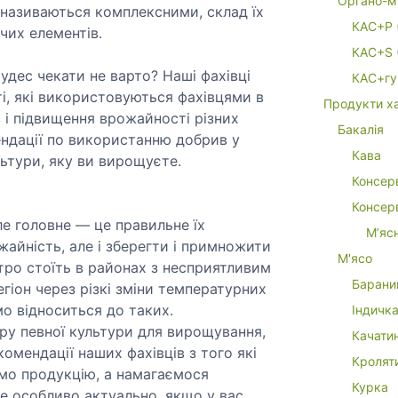
Органо-м
ва називаються комплексними, склад їх
КАС+P 
чих елементів.
КАС+S 
чудес чекати не варто? Наші фахівці
КАС+гу
ті, які використовуються фахівцями в
Продукти х
в і підвищення врожайності різних
Бакалія
ендації по використанню добрив у
Кава
ьтури, яку ви вирощуєте.
Консер
Консерв
е головне — це правильне їх
М’яс
жайність, але і зберегти і примножити
М'ясо
стро стоїть в районах з несприятливим
Барани
гіон через різкі зміни температурних
мо відноситься до таких.
Індичк
ору певної культури для вирощування,
Качати
омендації наших фахівців з того які
Кролят
ємо продукцію, а намагаємося
Курка
Це особливо актуально, якщо у вас