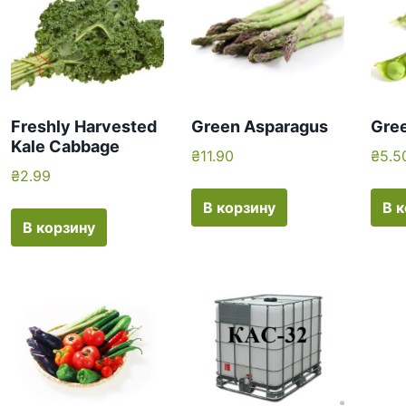
Freshly Harvested
Green Asparagus
Gre
Kale Cabbage
₴
11.90
₴
5.5
₴
2.99
В корзину
В 
В корзину