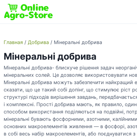
S
k
i
p
t
o
Главная
/
Добрива
/ Мінеральні добрива
c
Мінеральні добрива
o
n
Мінеральні добрива- блискуче рішення задач неоргані
t
мінеральних солей. Це дозволяє використовувати но
e
Мінеральні добрива можуть забезпечити найкращий е
n
сказати, що це такий собі допінг, що стимулює ріст ро
t
структурі підходів вирішення завдань, передбачаєтьс
і комплексні. Прості добрива мають, як правило, оди
способом використання поділяються на подвійні, потрі
мінеральні бувають фосфорними, азотними, калійними
основних макроелементів живлення — в фосфорі, азот
в собі весь набір макроелементів, або поєднуватися