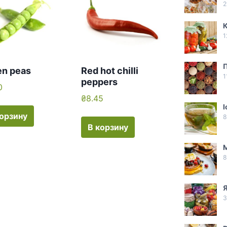
2
1
en peas
Red hot chilli
1
peppers
0
₴
8.45
І
корзину
8
В корзину
М
8
Я
3