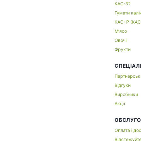
КАС-32
Гумати калі
КАС+P (КАС
М’ясо
Овочі
Фрукти
СПЕЦІАЛ
Партнерськ
Відгуки
Виробники
Акції
ОБСЛУГО
Оплата і до
Відстежуйт