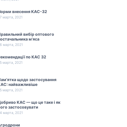
Норми внесення КАС-32
7 марта, 2021
равильний вибір оптового
остачальника м’яса
6 марта, 2021
екомендації по КАС 32
5 марта, 2021
ам’ятка щодо застосування
КАС: найважливіше
5 марта, 2021
обриво КАС — що це таке і як
ого застосовувати
4 марта, 2021
Агродрони