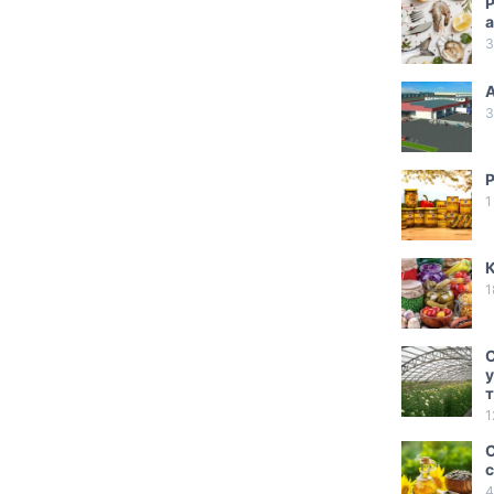
Р
а
3
А
3
Р
1
К
1
С
у
1
С
с
4