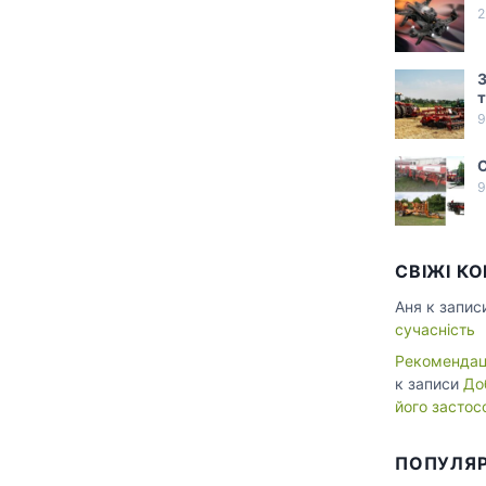
2
З
т
9
С
9
СВІЖІ К
Аня
к запис
сучасність
Рекомендаці
к записи
До
його застос
ПОПУЛЯР