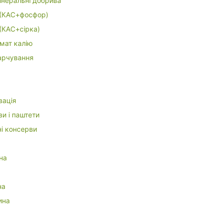
інеральні добрива
(КАС+фосфор)
(КАС+сірка)
мат калію
арчування
вація
и і паштети
ні консерви
на
а
на
ина