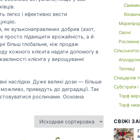
Свинин
івців.
ь легко і ефективно вести
Ялович
дукцію.
Морепрод
 як вузьконаправлених добрив (азот,
Овочі
не просто підвищити врожайність, а й
Рослинна 
дні більш глобальне, ніж продаж
Сільськогос
оду кожного клієнта надати допомогу в
цікавленості клієнта у вирощуванні
Агродрон
Теплиці
Спецархів т
вні наслідки. Дуже великі дози — більше
Субстрати і
і, можливо, приведуть до деградації. Так
Торф вер
истовуватися рослинами. Основна
Торф низ
СВІЖІ З
Г
в