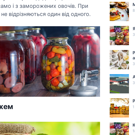
М
 само і з заморожених овочів. При
8
 не відрізняються один від одного.
Я
3
Р
а
3
А
3
Р
джем
1
К
1