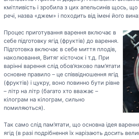
кмітливість і зробила з цих апельсинів щось, що
речі, назва «джем» і походить від імені його вина
Процес приготування варення включає в
себе підготовку ягід (фруктів) до варення.
Підготовка включає в себе миття плодів,
наколювання, Витяг кісточок і т.д. При
варінні варення слід обов’язково пам’ятати
основне правило – це співвідношення ягід
(фруктів) і цукру, воно повинно бути рівне
– літр на літр (багато хто вважає –
кілограм на кілограм, сильно
помиляються).
Так само слід пам’ятати, що основна ідея варен
ягід (в разі подрібнення їх нарізають досить в