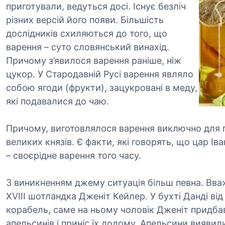
приготували, ведуться досі. Існує безліч
різних версій його появи. Більшість
дослідників схиляються до того, що
варення – суто словянський винахід.
Причому з’явилося варення раніше, ніж
цукор. У Стародавній Русі варення являло
собою ягоди (фрукти), зацукровані в меду,
які подавалися до чаю.
Причому, виготовлялося варення виключно для 
великих князів. Є факти, які говорять, що цар І
– своєрідне варення того часу.
З виникненням джему ситуація більш певна. Вва
ХVIII шотландка Дженіт Кейлер. У бухті Данді в
корабель, саме на ньому чоловік Дженіт придба
апельсинів і приніс їх додому. Апельсини вияви