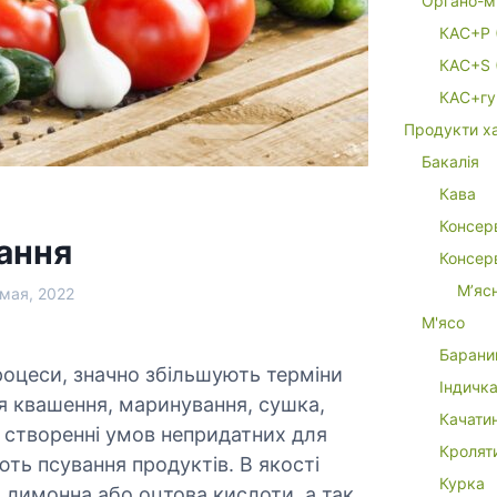
Органо-м
КАС+P 
КАС+S 
КАС+гу
Продукти х
Бакалія
Кава
Консер
ання
Консерв
М’яс
 мая, 2022
М'ясо
Барани
роцеси, значно збільшують терміни
Індичк
я квашення, маринування, сушка,
Качати
в створенні умов непридатних для
Кролят
ють псування продуктів. В якості
Курка
 лимонна або оцтова кислоти, а так