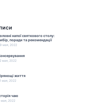
АПИСИ
оловні напої святкового столу:
ибір, поради та рекомендації
9 мая, 2022
Консервування
2 мая, 2022
Прянощі життя
1 мая, 2022
сторія чаю
 мая, 2022