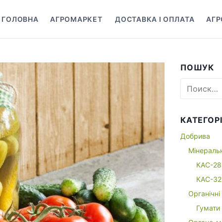
ГОЛОВНА
АГРОМАРКЕТ
ДОСТАВКА І ОПЛАТА
АГР
р
а
з
в
ПОШУК
е
р
Н
а
н
й
у
т
т
КАТЕГОРІ
и
ь
:
Добрива
п
Мінераль
о
КАС-28
д
м
КАС-32
е
Органічні
н
Гумати
ю