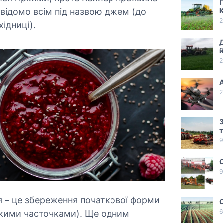
П
 відомо всім під назвою джем (до
2
хідниці).
Д
й
2
2
З
т
9
С
9
ня – це збереження початкової форми
С
6
еликими часточками). Ще одним