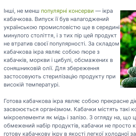
Інші, не менш
популярні консерви
— ікра
кабачкова. Випуск її був налагоджений
українською промисловістю ще в середині
минулого століття, і з тих пір цей продукт
не втратив своєї популярності. За складом
кабачкова ікра являє собою пюре з
кабачків, моркви і цибулі, обсмажених в
соняшниковій олії. Для збереження
застосовують стерилізацію продукту при
високій температурі.
Готова кабачкова ікра являє собою прекрасне ді
засвоюється організмом. Кабачки містять такі ко
мікроелементи як мідь і залізо. З огляду на, що 
обмежений набір продуктів, кабачки не просто ко
готову кабачкову ікру в якості легкої холодної 