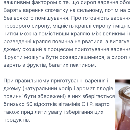
важливим фактором є те, що сироп варення обо
Варять варення спочатку на сильному, потім на с
без всякого помішування. Про готовність варення
прозорого сиропу, міцність краплі сиропу і міцні
нитки можна помістивши краплю між великим і в
розведенні крапля повинна не рватися, а витягу
джему схожий з процесом приготування варення.
Фрукти можуть бути розварившимися, а сироп 
варять з фруктів, багатих пектином.
При правильному приготуванні варення і
джему (натуральний колір і аромат плодів
повинні бути збережені) в них зберігається
близько 50 відсотків вітамінів C і P. варто
також приділити увагу і зберігання цих
продуктів.