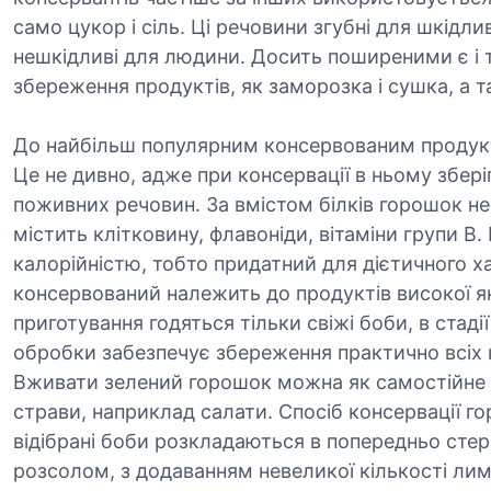
само цукор і сіль. Ці речовини згубні для шкідли
нешкідливі для людини. Досить поширеними є і 
збереження продуктів, як заморозка і сушка, а т
До найбільш популярним консервованим продукт
Це не дивно, адже при консервації в ньому збер
поживних речовин. За вмістом білків горошок не 
містить клітковину, флавоніди, вітаміни групи В
калорійністю, тобто придатний для дієтичного 
консервований належить до продуктів високої як
приготування годяться тільки свіжі боби, в стаді
обробки забезпечує збереження практично всіх
Вживати зелений горошок можна як самостійне бл
страви, наприклад салати. Спосіб консервації г
відібрані боби розкладаються в попередньо стер
розсолом, з додаванням невеликої кількості лим