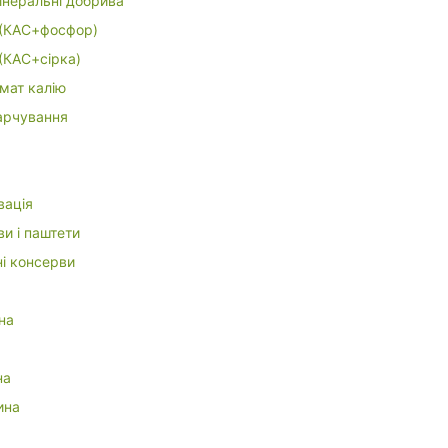
інеральні добрива
(КАС+фосфор)
(КАС+сірка)
мат калію
арчування
вація
и і паштети
ні консерви
на
а
на
ина