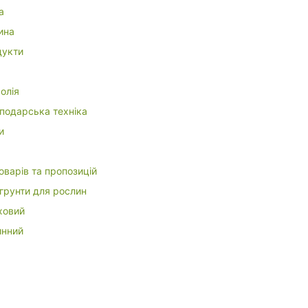
а
ина
укти
олія
подарська техніка
и
оварів та пропозицій
 грунти для рослин
ховий
инний