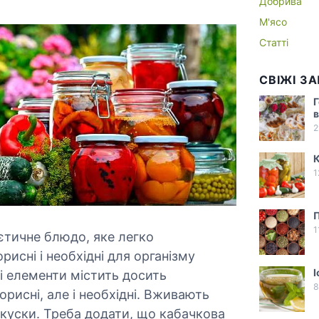
Добрива
М'ясо
Статті
СВІЖІ З
Г
в
2
1
1
єтичне блюдо, яке легко
рисні і необхідні для організму
І
ці елементи містить досить
8
рисні, але і необхідні. Вживають
закуски. Треба додати, що кабачкова