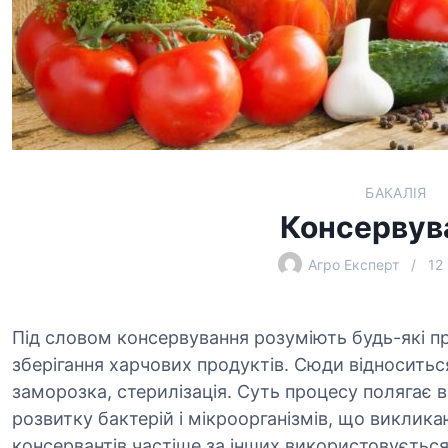
БАКАЛІЯ
Консервув
Агро Експерт
12
Під словом консервування розуміють будь-які п
зберігання харчових продуктів. Сюди відноситьс
заморозка, стерилізація. Суть процесу полягає 
розвитку бактерій і мікроорганізмів, що виклика
консервантів частіше за інших використовується