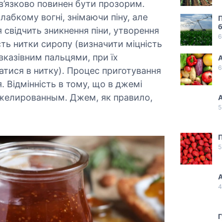
в’язково повинен бути прозорим.
лабкому вогні, знімаючи піну, але
б
 свідчить зникнення піни, утворення
6
сть нитки сиропу (визначити міцність
казівним пальцями, при їх
А
6
ватися в нитку). Процес приготування
 Відмінність в тому, що в джемі
желированным. Джем, як правило,
А
5
П
5
4