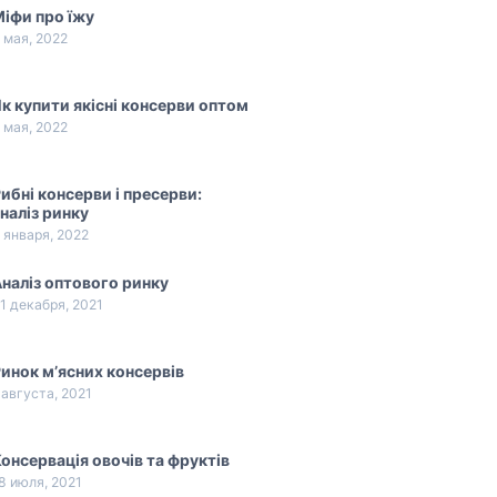
іфи про їжу
 мая, 2022
к купити якісні консерви оптом
 мая, 2022
ибні консерви і пресерви:
наліз ринку
 января, 2022
наліз оптового ринку
1 декабря, 2021
инок м’ясних консервів
 августа, 2021
онсервація овочів та фруктів
8 июля, 2021