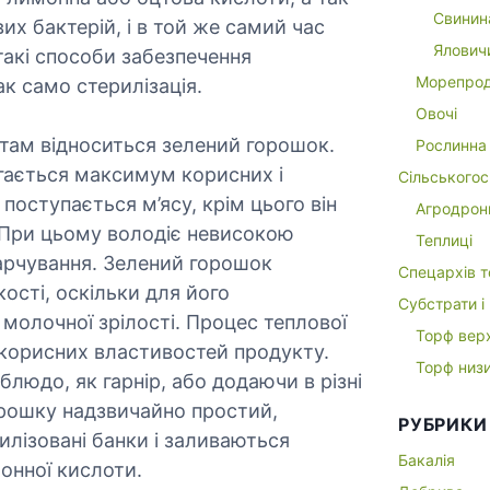
Свинин
вих бактерій, і в той же самий час
Ялович
такі способи забезпечення
Морепрод
ак само стерилізація.
Овочі
ам відноситься зелений горошок.
Рослинна 
ігається максимум корисних і
Сільськогос
поступається м’ясу, крім цього він
Агродрон
. При цьому володіє невисокою
Теплиці
харчування. Зелений горошок
Спецархів т
ості, оскільки для його
Субстрати і
ї молочної зрілості. Процес теплової
Торф вер
 корисних властивостей продукту.
Торф низ
юдо, як гарнір, або додаючи в різні
орошку надзвичайно простий,
РУБРИКИ
илізовані банки і заливаються
Бакалія
онної кислоти.