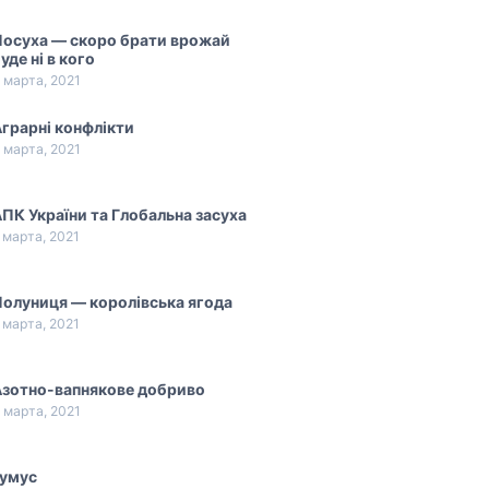
Посуха — скоро брати врожай
уде ні в кого
 марта, 2021
грарні конфлікти
 марта, 2021
ПК України та Глобальна засуха
 марта, 2021
олуниця — королівська ягода
 марта, 2021
Азотно-вапнякове добриво
 марта, 2021
Гумус