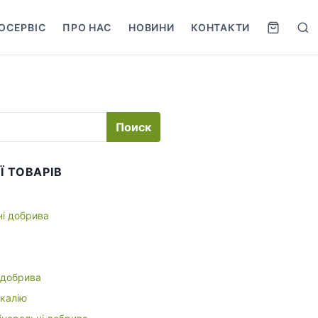
ОСЕРВІС
ПРО НАС
НОВИНИ
КОНТАКТИ
S
e
a
r
c
h
Ї ТОВАРІВ
ні добрива
 добрива
 калію