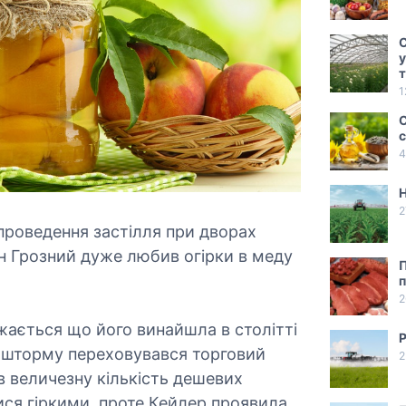
С
у
1
С
с
4
2
проведення застілля при дворах
ван Грозний дуже любив огірки в меду
П
п
2
жається що його винайшла в столітті
Р
ід шторму переховувався торговий
2
в величезну кількість дешевих
лися гіркими, проте Кейлер проявила