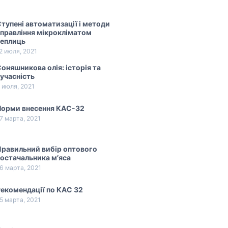
тупені автоматизації і методи
правління мікрокліматом
теплиць
2 июля, 2021
оняшникова олія: історія та
учасність
 июля, 2021
Норми внесення КАС-32
7 марта, 2021
равильний вибір оптового
остачальника м’яса
6 марта, 2021
екомендації по КАС 32
5 марта, 2021