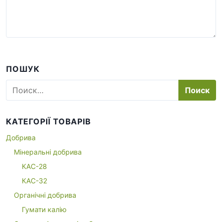
ПОШУК
Н
а
й
т
КАТЕГОРІЇ ТОВАРІВ
и
:
Добрива
Мінеральні добрива
КАС-28
КАС-32
Органічні добрива
Гумати калію