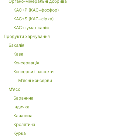
Органо-мінеральні добрива
КАС+P (КАС+фосфор)
КАС+S (КАС+сірка)
КАС+гумат калію
Продукти харчування
Бакалія
Кава
Консервація
Консерви і паштети
М’ясні консерви
М'ясо
Баранина
Індичка
Качатина
Кролятина
Курка