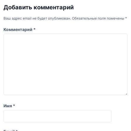
и
Добавить комментарий
г
а
Ваш адрес email не будет опубликован.
Обязательные поля помечены
*
ц
Комментарий
*
и
я
п
о
з
а
п
и
Имя
*
с
я
м