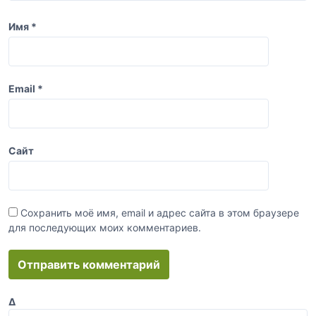
и
Имя
*
с
я
м
Email
*
Сайт
Сохранить моё имя, email и адрес сайта в этом браузере
для последующих моих комментариев.
Δ