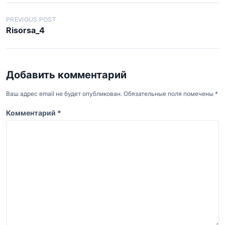
Н
PREVIOUS POST
Risorsa_4
а
в
и
Добавить комментарий
г
а
Ваш адрес email не будет опубликован.
Обязательные поля помечены
*
ц
Комментарий
*
и
я
п
о
з
а
п