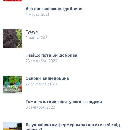
Азотно-вапнякове добриво
4 марта, 2021
Гумус
2 марта, 2021
Навіщо потрібні добрива
23 сентября, 2020
Основні види добрив
22 сентября, 2020
Томати: історія підступності і подяки
6 сентября, 2020
Як українським фермерам захистити себе від
посухи?