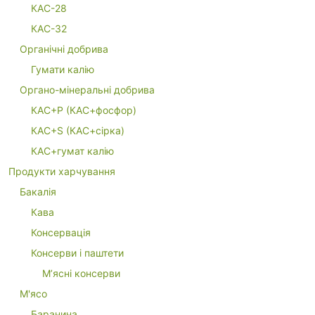
КАС-28
КАС-32
Органічні добрива
Гумати калію
Органо-мінеральні добрива
КАС+P (КАС+фосфор)
КАС+S (КАС+сірка)
КАС+гумат калію
Продукти харчування
Бакалія
Кава
Консервація
Консерви і паштети
М’ясні консерви
М'ясо
Баранина