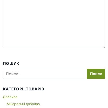
ПОШУК
Н
а
й
т
КАТЕГОРІЇ ТОВАРІВ
и
:
Добрива
Мінеральні добрива