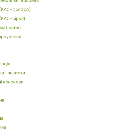
інеральні добрива
(КАС+фосфор)
(КАС+сірка)
мат калію
арчування
вація
и і паштети
ні консерви
на
а
на
ина