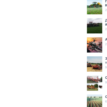
П
2
Д
й
2
2
З
т
9
С
9
С
6