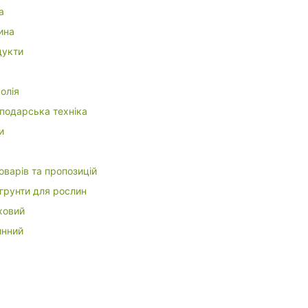
а
ина
укти
олія
подарська техніка
и
оварів та пропозицій
 грунти для рослин
ховий
инний