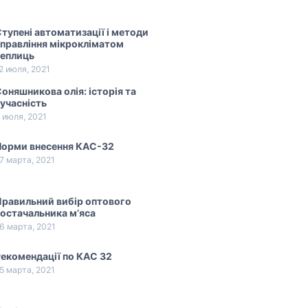
тупені автоматизації і методи
правління мікрокліматом
теплиць
2 июля, 2021
оняшникова олія: історія та
учасність
 июля, 2021
Норми внесення КАС-32
7 марта, 2021
равильний вибір оптового
остачальника м’яса
6 марта, 2021
екомендації по КАС 32
5 марта, 2021