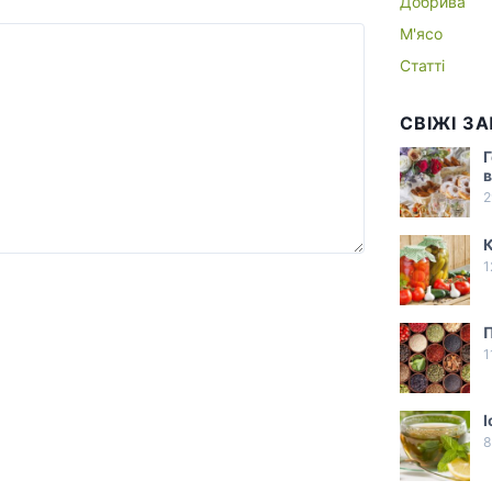
Добрива
М'ясо
Статті
СВІЖІ З
Г
в
2
1
1
І
8