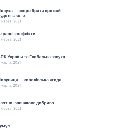
Посуха — скоро брати врожай
уде ні в кого
 марта, 2021
грарні конфлікти
 марта, 2021
ПК України та Глобальна засуха
 марта, 2021
олуниця — королівська ягода
 марта, 2021
Азотно-вапнякове добриво
 марта, 2021
Гумус