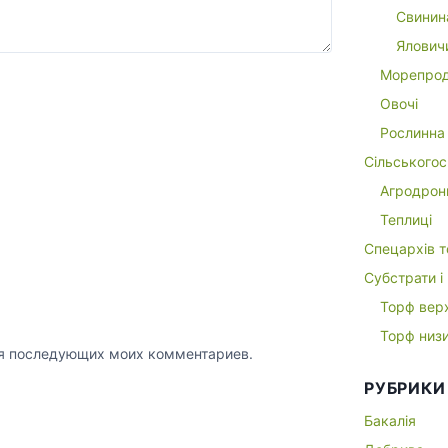
Свинин
Ялович
Морепрод
Овочі
Рослинна 
Сільськогос
Агродрон
Теплиці
Спецархів т
Субстрати і
Торф вер
Торф низ
для последующих моих комментариев.
РУБРИКИ
Бакалія