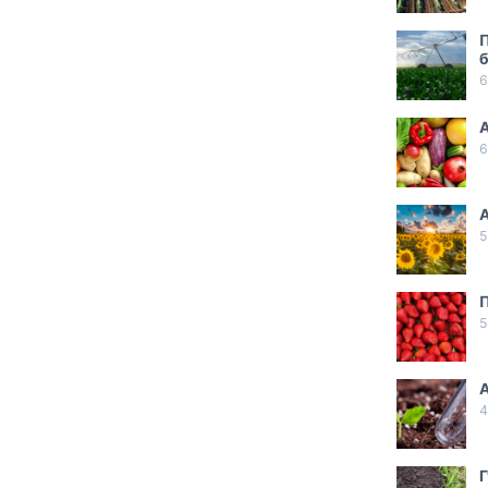
б
6
А
6
А
5
П
5
4