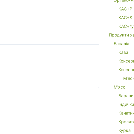
Органо-м
КАС+P 
КАС+S 
КАС+гу
Продукти х
Бакалія
Кава
Консер
Консерв
М’яс
М'ясо
Барани
Індичк
Качати
Кролят
Курка