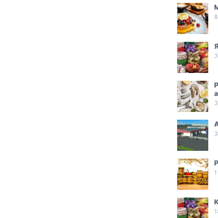
М
8
Я
3
Р
а
3
А
3
Р
1
К
1