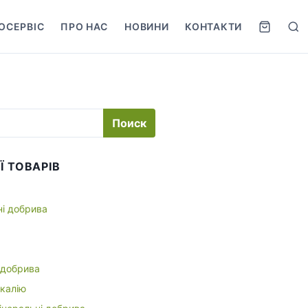
ОСЕРВІС
ПРО НАС
НОВИНИ
КОНТАКТИ
S
e
a
r
c
h
Ї ТОВАРІВ
ні добрива
 добрива
 калію