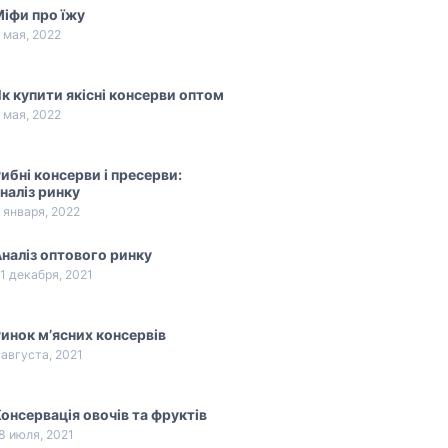
іфи про їжу
 мая, 2022
к купити якісні консерви оптом
 мая, 2022
ибні консерви і пресерви:
наліз ринку
 января, 2022
наліз оптового ринку
1 декабря, 2021
инок м’ясних консервів
 августа, 2021
онсервація овочів та фруктів
8 июля, 2021