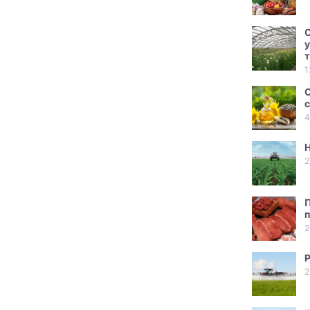
С
у
1
С
с
4
2
П
п
2
Р
2