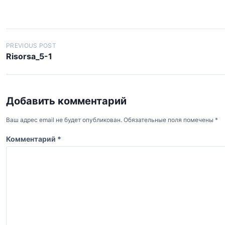
Н
PREVIOUS POST
Risorsa_5-1
а
в
и
Добавить комментарий
г
а
Ваш адрес email не будет опубликован.
Обязательные поля помечены
*
ц
Комментарий
*
и
я
п
о
з