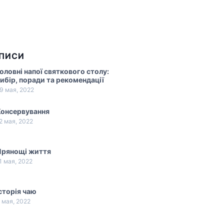
АПИСИ
оловні напої святкового столу:
ибір, поради та рекомендації
9 мая, 2022
Консервування
2 мая, 2022
Прянощі життя
1 мая, 2022
сторія чаю
 мая, 2022