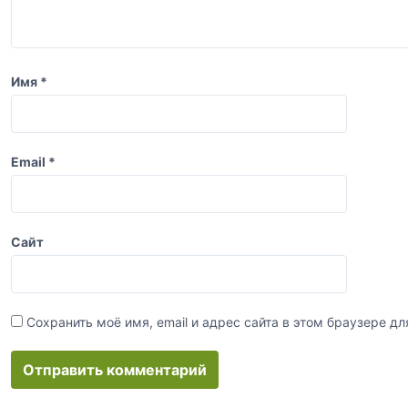
а
п
и
Имя
*
с
я
м
Email
*
Сайт
Сохранить моё имя, email и адрес сайта в этом браузере 